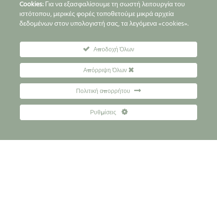
Cookies:
Για να εξασφαλίσουμε τη σωστή λειτουργία του
ιστότοπου, μερικές φορές τοποθετούμε μικρά αρχεία
δεδομένων στον υπολογιστή σας, τα λεγόμενα «cookies».
Αποδοχή Όλων
Απόρριψη Όλων
Πολιτική απορρήτου
Ρυθμίσεις
Προκράτηση θέσης
Τραπεζικοί Λογαριασμοί
Συχνές Ερωτήσεις
Επικοινωνία