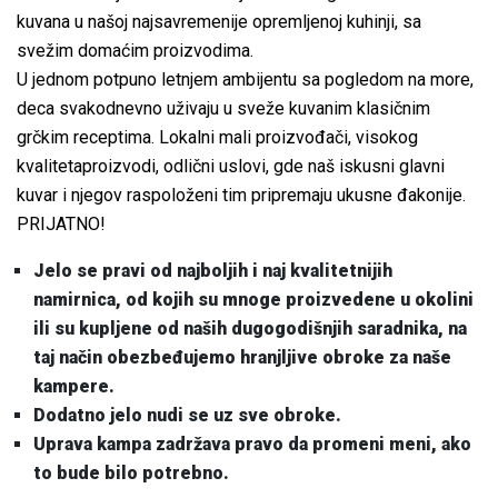
kuvana u našoj najsavremenije opremljenoj kuhinji, sa
svežim domaćim proizvodima.
U jednom potpuno letnjem ambijentu sa pogledom na more,
deca svakodnevno uživaju u sveže kuvanim klasičnim
grčkim receptima. Lokalni mali proizvođači, visokog
kvalitetaproizvodi, odlični uslovi, gde naš iskusni glavni
kuvar i njegov raspoloženi tim pripremaju ukusne đakonije.
PRIJATNO!
Jelo se pravi od najboljih i naj kvalitetnijih
namirnica, od kojih su mnoge proizvedene u okolini
ili su kupljene od naših dugogodišnjih saradnika, na
taj način obezbeđujemo hranjljive obroke za naše
kampere.
Dodatno jelo nudi se uz sve obroke.
Uprava kampa zadržava pravo da promeni meni, ako
to bude bilo potrebno.