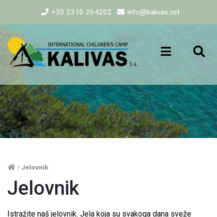
+30 2310 264202
info@kalivas.net
/
Jelovnik
Jelovnik
Istražite naš jelovnik. Jela koja su svakoga dana sveže