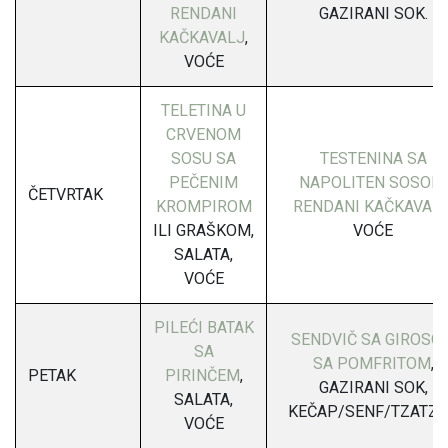
RENDANI
GAZIRANI SOK.
KAČKAVALJ
,
VOĆE
TELETINA U
CRVENOM
SOSU SA
TESTENINA SA
PEČENIM
NAPOLITEN SOSOM,
ČETVRTAK
KROMPIROM
RENDANI KAČKAVAL
ILI GRAŠKOM,
VOĆE
SALATA,
VOĆE
PILEĆI BATAK
SENDVIČ SA GIROSO
SA
SA POMFRITOM
,
PETAK
PIRINČEM
,
GAZIRANI SOK,
SALATA,
KEČAP/SENF/TZATZI
VOĆE