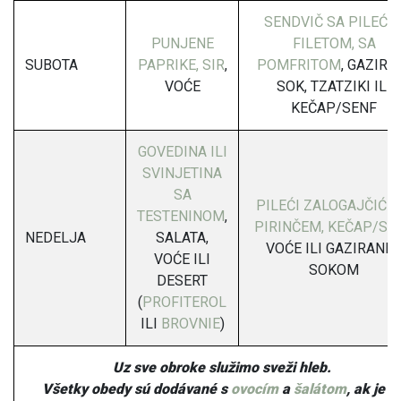
SENDVIČ SA PILEĆI
PUNJENE
FILETOM, SA
SUBOTA
PAPRIKE, SIR
,
POMFRITOM
, GAZIRA
VOĆE
SOK, TZATZIKI ILI
KEČAP/SENF
GOVEDINA ILI
SVINJETINA
SA
PILEĆI ZALOGAJČIĆI 
TESTENINOM
,
PIRINČEM, KEČAP/SE
NEDELJA
SALATA,
VOĆE ILI GAZIRANI
VOĆE ILI
SOKOM
DESERT
(
PROFITEROL
ILI
BROVNIE
)
Uz sve obroke služimo sveži hleb.
Všetky obedy sú dodávané s
ovocím
a
šalátom
, ak je t