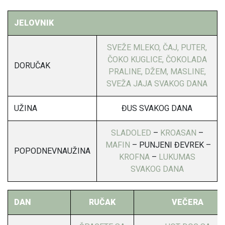
JELOVNIK
SVEŽE MLEKO, ČAJ, PUTER,
ČOKO KUGLICE, ČOKOLADA
DORUČAK
PRALINE, DŽEM, MASLINE,
SVEŽA JAJA SVAKOG DANA
UŽINA
ĐUS SVAKOG DANA
SLADOLED
–
KROASAN
–
MAFIN
– PUNJENI ĐEVREK –
POPODNEVNAUŽINA
KROFNA
–
LUKUMAS
SVAKOG DANA
DAN
RUČAK
VEČERA