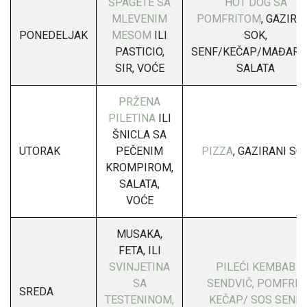
ŠPAGETE SA
HOT DOG SA
MLEVENIM
POMFRITOM
, GAZIRA
PONEDELJAK
MESOM
ILI
SOK,
PASTICIO,
SENF/KEČAP/MAĐARS
SIR, VOĆE
SALATA
PRŽENA
PILETINA
ILI
ŠNICLA SA
UTORAK
PEČENIM
PIZZA
, GAZIRANI SO
KROMPIROM,
SALATA,
VOĆE
MUSAKA,
FETA, ILI
SVINJETINA
PILEĆI KEMBAB
SA
SENDVIČ, POMFRIT,
SREDA
TESTENINOM,
KEČAP/ SOS SENF
,