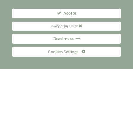
Accept
Απόρριψη Όλων
Read more
Cookies Settings
Контакт
FAQs
Copyright © 2026
Политика за приватност
политика за колачиња