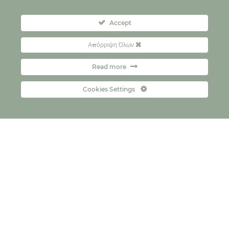
Accept
Απόρριψη Όλων
Read more
Cookies Settings
Контакт
FAQs
Copyright © 2026
Политика за приватност
политика за колачиња