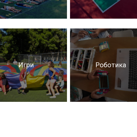
Игри
Роботика
Игри
Роботика
Забавни игри и игри со
Го истражуваме модерн
падобран
свет на роботиката