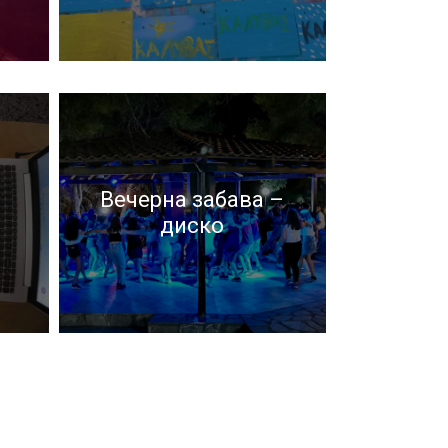
Вечерна забава –
Вечерна забава –
диско
иот
диско
Вечерна забава – диско