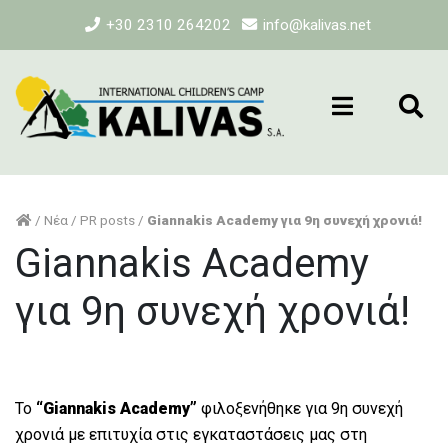
+30 2310 264202
info@kalivas.net
/
Νέα
/
PR posts
/
Giannakis Academy για 9η συνεχή χρονιά!
Giannakis Academy
για 9η συνεχή χρονιά!
Το
“Giannakis Academy”
φιλοξενήθηκε για 9η συνεχή
χρονιά με επιτυχία στις εγκαταστάσεις μας στη